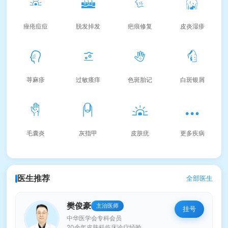
痤疮痘痘
脱发掉发
疤痕修复
皮炎湿疹
荨麻疹
过敏瘙痒
色斑胎记
白斑银屑
毛囊炎
灰指甲
皮肤疣
更多疾病
医生推荐
全部医生
樊俊豪
主治医师
挂号
中华医学会专科会员
20余年皮肤科临床诊疗经验