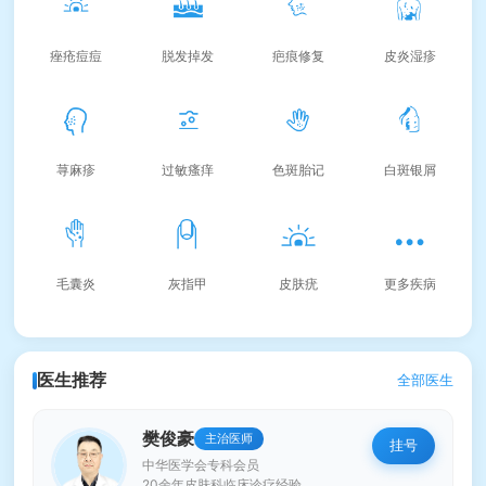
痤疮痘痘
脱发掉发
疤痕修复
皮炎湿疹
荨麻疹
过敏瘙痒
色斑胎记
白斑银屑
毛囊炎
灰指甲
皮肤疣
更多疾病
医生推荐
全部医生
樊俊豪
主治医师
挂号
中华医学会专科会员
20余年皮肤科临床诊疗经验