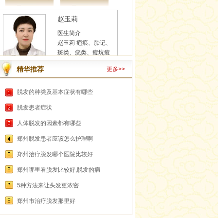
赵玉莉
医生简介
赵玉莉 疤痕、胎记、
斑类、疣类、痘坑痘
印、色素沉着、白癜
风、痤疮、皮炎、湿
疹、荨麻疹、脱发...
精华推荐
更多>>
咨询医生
在线预约
详情
脱发的种类及基本症状有哪些
杨红丽
脱发患者症状
医生简介
人体脱发的因素都有哪些
杨红丽 从事皮肤病临
床治疗与研究工作多
郑州脱发患者应该怎么护理啊
年，临床经验丰富，
对皮肤疤痕、斑、痘
郑州治疗脱发哪个医院比较好
坑痘印、红血丝、...
咨询医生
郑州哪里看脱发比较好,脱发的病
在线预约
详情
5种方法来让头发更浓密
何景
郑州市治疗脱发那里好
医生简介