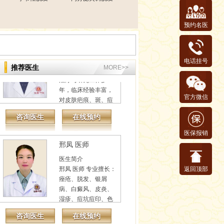
咨询医生
在线预约
详情
预约名医
何景
医生简介
何景 从事皮肤病临床
电话挂号
治疗与研究工作多
推荐医生
MORE>>
年，临床经验丰富，
对皮肤疤痕、斑、痘
坑痘印、红血丝、...
官方微信
咨询医生
在线预约
详情
邢凤 医师
医保报销
医生简介
邢凤 医师 专业擅长：
痤疮、脱发、银屑
返回顶部
病、白癜风、皮炎、
湿疹、痘坑痘印、色
素沉着、荨麻疹、胎
咨询医生
在线预约
记...
详情