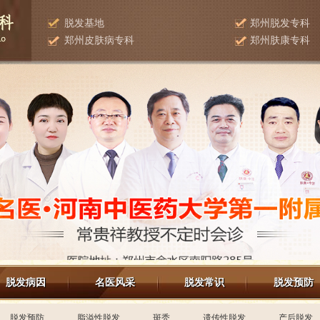
脱发基地
郑州脱发专科
郑州皮肤病专科
郑州肤康专科
脱发病因
名医风采
脱发常识
脱发预防
脱发预防
脂溢性脱发
斑秃
遗传性脱发
产后脱发