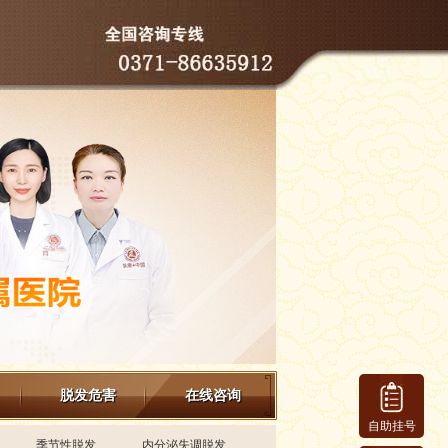
赵玉莉
医生简介
赵玉莉 疤痕、胎记、
斑类、疣类、痘坑痘
印、色素沉着、白癜
风、痤疮、皮炎、湿
疹、荨麻疹、脱发...
咨询医生
在线预约
详情
杨红丽
医生简介
杨红丽 从事皮肤病临
床治疗与研究工作多
脱发危害
在线咨询
年，临床经验丰富，
对皮肤疤痕、斑、痘
自助挂号
坑痘印、红血丝、...
季节性脱发
内分泌失调脱发