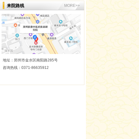
何景 从事皮肤病临床
来院路线
MORE>>
治疗与研究工作多
年，临床经验丰富，
对皮肤疤痕、斑、痘
坑痘印、红血丝、...
咨询医生
在线预约
详情
邢凤 医师
医生简介
地址：郑州市金水区南阳路285号
邢凤 医师 专业擅长：
咨询热线：0371-86635912
痤疮、脱发、银屑
病、白癜风、皮炎、
湿疹、痘坑痘印、色
素沉着、荨麻疹、胎
咨询医生
在线预约
记...
详情