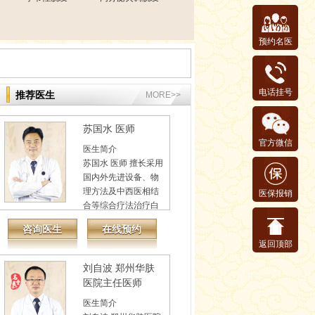
预约名医
电话挂号
推荐医生
MORE>>
苏国水 医师
官方微信
医生简介
苏国水 医师 擅长采用
国内外先进设备、物
理方法及中西医相结
医保报销
合等综合疗法治疗白
癜风、牛皮癣、鱼鳞
咨询医生
在线预约
病...
详情
返回顶部
刘自波 郑州华肤
医院主任医师
医生简介