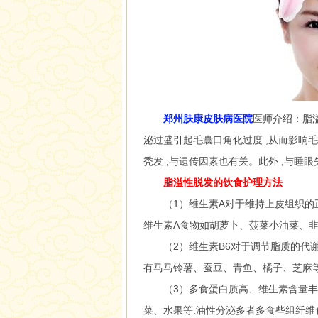
郑州肤康皮肤病医院
医师介绍：脂
泌过盛引起毛囊口角化过度 ,从而影响毛
秃发 ,与遗传因素也有关。此外 ,与睡
脂溢性脱发的饮食护理方法
（1）维生素A对于维持上皮组织的正
维生素A食物如胡萝卜、菠菜小油菜、韭
（2）维生素B6对于调节脂质的代谢
有马马铃薯、蚕豆、青鱼、橘子、芝麻等
（3）多食蛋白质高、维生素含量丰富
菜、水果等.油性分泌多者多食些组纤