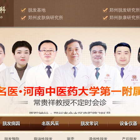
脱发基地
郑州脱发研究所
郑州皮肤病研究所
郑州肤康研究所
脱发病因
名医风采
脱发常识
设备仪器
脱发预防
脂溢性脱发
斑秃
遗传性脱发
产后脱发