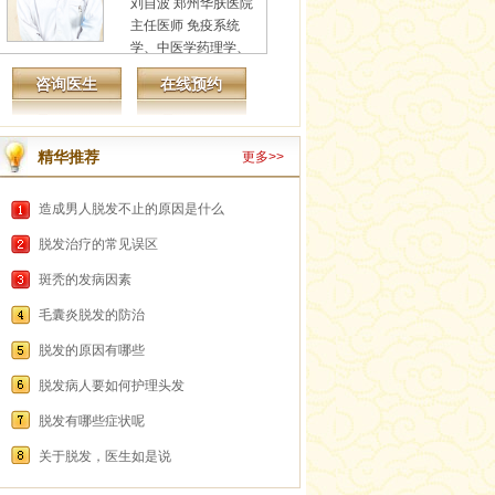
刘自波 郑州华肤医院
主任医师 免疫系统
学、中医学药理学、
基因表达调控、细胞
咨询医生
在线预约
基因学等...
详情
精华推荐
更多>>
造成男人脱发不止的原因是什么
脱发治疗的常见误区
斑秃的发病因素
毛囊炎脱发的防治
脱发的原因有哪些
脱发病人要如何护理头发
脱发有哪些症状呢
关于脱发，医生如是说