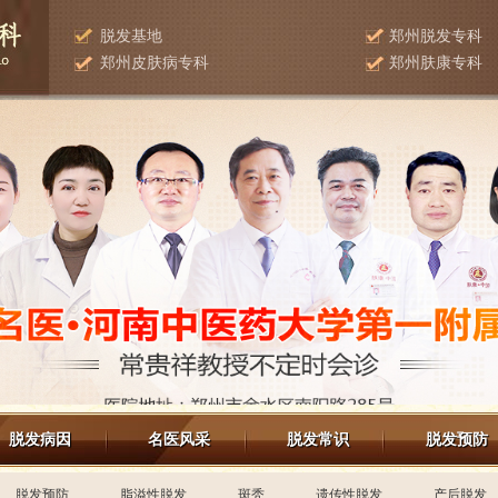
脱发基地
郑州脱发专科
郑州皮肤病专科
郑州肤康专科
脱发病因
名医风采
脱发常识
脱发预防
脱发预防
脂溢性脱发
斑秃
遗传性脱发
产后脱发