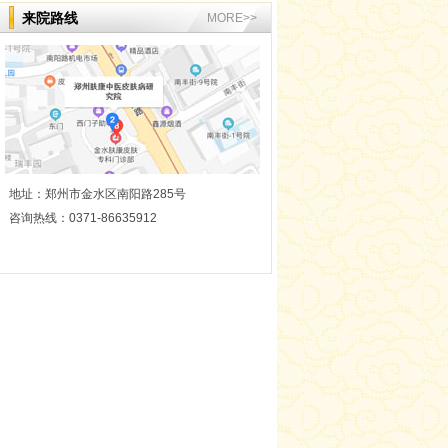
来院路线
MORE>>
医生简介
杨红丽 从事皮肤病临
床治疗与研究工作多
年，临床经验丰富，
对皮肤疤痕、斑、痘
坑痘印、红血丝、...
咨询医生
在线预约
详情
何景
地址：郑州市金水区南阳路285号
咨询热线：0371-86635912
医生简介
何景 从事皮肤病临床
治疗与研究工作多
年，临床经验丰富，
对皮肤疤痕、斑、痘
坑痘印、红血丝、...
咨询医生
在线预约
详情
邢凤 医师
医生简介
邢凤 医师 专业擅长：