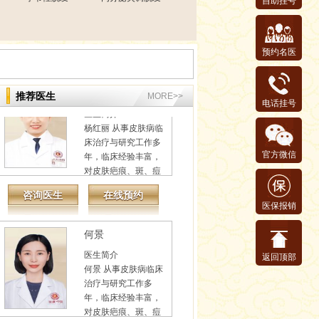
自助挂号
风、痤疮、皮炎、湿
疹、荨麻疹、脱发...
咨询医生
在线预约
详情
预约名医
杨红丽
医生简介
推荐医生
MORE>>
电话挂号
杨红丽 从事皮肤病临
床治疗与研究工作多
年，临床经验丰富，
对皮肤疤痕、斑、痘
官方微信
坑痘印、红血丝、...
咨询医生
在线预约
详情
医保报销
何景
医生简介
何景 从事皮肤病临床
返回顶部
治疗与研究工作多
年，临床经验丰富，
对皮肤疤痕、斑、痘
坑痘印、红血丝、...
咨询医生
在线预约
详情