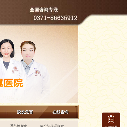
赵玉莉
医生简介
脱发危害
在线咨询
赵玉莉 疤痕、胎记、
斑类、疣类、痘坑痘
印、色素沉着、白癜
季节性脱发
内分泌失调脱发