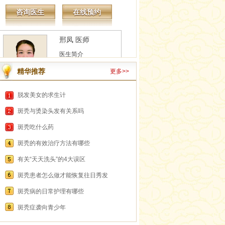
邢凤 医师
医生简介
邢凤 医师 专业擅长：
痤疮、脱发、银屑
病、白癜风、皮炎、
精华推荐
更多>>
湿疹、痘坑痘印、色
素沉着、荨麻疹、胎
咨询医生
在线预约
脱发美女的求生计
记...
详情
斑秃与烫染头发有关系吗
赵玉莉
斑秃吃什么药
医生简介
斑秃的有效治疗方法有哪些
赵玉莉 疤痕、胎记、
斑类、疣类、痘坑痘
有关“天天洗头”的4大误区
印、色素沉着、白癜
斑秃患者怎么做才能恢复往日秀发
风、痤疮、皮炎、湿
疹、荨麻疹、脱发...
斑秃病的日常护理有哪些
咨询医生
在线预约
详情
斑秃症袭向青少年
杨红丽