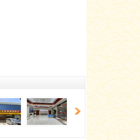
痤疮、脱发、银屑
病、白癜风、皮炎、
湿疹、痘坑痘印、色
素沉着、荨麻疹、胎
咨询医生
在线预约
记...
详情